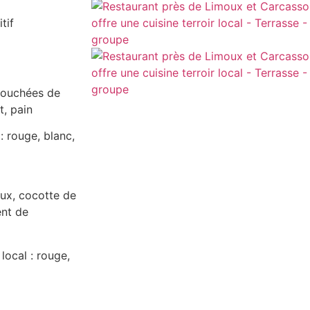
tif
 bouchées de
t, pain
 : rouge, blanc,
oux, cocotte de
nt de
 local : rouge,