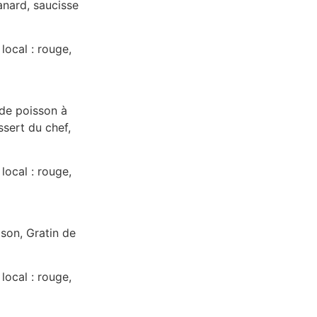
anard, saucisse
 local : rouge,
de poisson à
sert du chef,
 local : rouge,
son, Gratin de
 local : rouge,