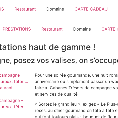
NS
Restaurant
Domaine
CARTE CADEAU
PRESTATIONS
Restaurant
Domaine
CARTE 
tations haut de gamme !
e, posez vos valises, on s’occupe
Pour une soirée gourmande, une nuit rom
anniversaire ou simplement passer un wee
faire », Cabanes Trésors de campagne vo
et services de qualité
« Sortez le grand jeu », exigez « Le Plus-
roses, au dîner gourmand en tête à tête e
qui font toujours plaisir, bouquet de fleu