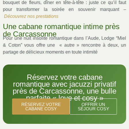
bouquet de fleurs, dîner en tête-à-tête : juste ce qu’il faut
pour transformer la soirée en souvenir marquant –
Découvrez nos prestations
Une cabane romantique intime près
de Carcassonne
Pour une nuit insolite romantique dans l’Aude, Lodge “Miel
& Coton” vous offre une « autre » rencontre à deux, un
partage de délicieux moments en toute intimité
Réservez votre cabane
romantique avec jacuzzi privatif
près de Carcassonne, une bulle
parfaite « love et cosy »
RÉSERVEZ VOTRE
OFFRIR UN
CABANE COSY
SÉJOUR COSY