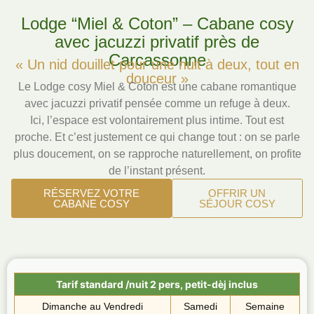
Lodge “Miel & Coton” – Cabane cosy
avec jacuzzi privatif près de
Carcassonne
« Un nid douillet pour une nuit à deux, tout en
douceur »
Le Lodge cosy Miel & Coton est une cabane romantique
avec jacuzzi privatif pensée comme un refuge à deux.
Ici, l’espace est volontairement plus intime. Tout est
proche. Et c’est justement ce qui change tout : on se parle
plus doucement, on se rapproche naturellement, on profite
de l’instant présent.
RÉSERVEZ VOTRE
OFFRIR UN
CABANE COSY
SÉJOUR COSY
Tarif standard /nuit 2 pers, petit-dèj inclus
Dimanche au Vendredi
Samedi
Semaine